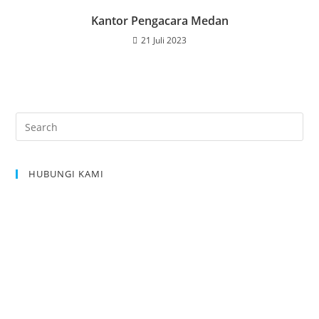
Kantor Pengacara Medan
21 Juli 2023
Pre
Es
to
HUBUNGI KAMI
clo
the
sea
pan