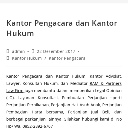
Kantor Pengacara dan Kantor
Hukum
Post
Post
admin
22 Desember 2017
author:
published:
Post
Kantor Hukum
/
Kantor Pengacara
category:
Kantor Pengacara dan Kantor Hukum. Kantor Advokat,
Lawyer, Konsultan Hukum, dan Mediator
RAM & Partners
Law Firm
juga membantu dalam memberikan Legal Opinion
(LO), Layanan Konsultasi, Pembuatan Perjanjian sperti
Perjanjian Pernikahan, Perjanjian Hak Asuh Anak, Perjanjian
Pembagian Harta bersama, Perjanjian Jual Beli, dan
berbagai perkanjian lainnya. Silahkan hubungi kami di No
Hp/ Wa. 0852-2892-6767