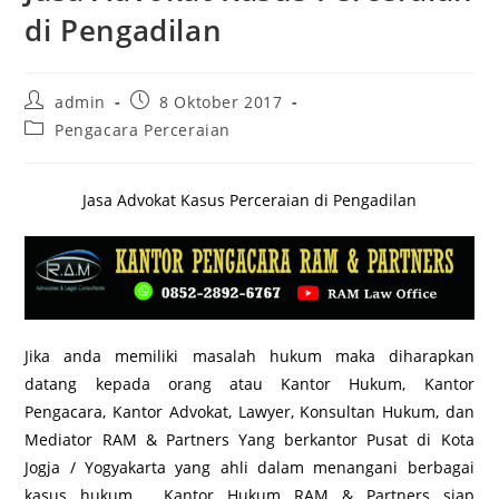
di Pengadilan
Post
Post
admin
8 Oktober 2017
author:
published:
Post
Pengacara Perceraian
category:
Jasa Advokat Kasus Perceraian di Pengadilan
Jika anda memiliki masalah hukum maka diharapkan
datang kepada orang atau Kantor Hukum, Kantor
Pengacara, Kantor Advokat, Lawyer, Konsultan Hukum, dan
Mediator RAM & Partners Yang berkantor Pusat di Kota
Jogja / Yogyakarta yang ahli dalam menangani berbagai
kasus hukum. Kantor Hukum RAM & Partners siap