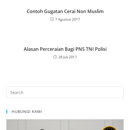
Contoh Gugatan Cerai Non Muslim
7 Agustus 2017
Alasan Perceraian Bagi PNS TNI Polisi
28 Juli 2017
Pre
Es
to
HUBUNGI KAMI
clo
the
sea