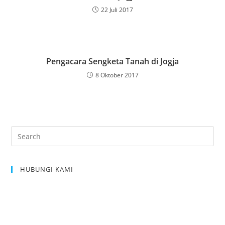
22 Juli 2017
Pengacara Sengketa Tanah di Jogja
8 Oktober 2017
Pre
Es
to
HUBUNGI KAMI
clo
the
sea
pan