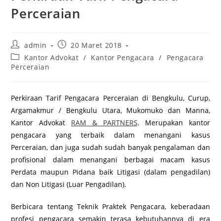
Perceraian
Post
Post
admin
20 Maret 2018
author:
published:
Post
Kantor Advokat
/
Kantor Pengacara
/
Pengacara
category:
Perceraian
Perkiraan Tarif Pengacara Perceraian di Bengkulu, Curup,
Argamakmur / Bengkulu Utara, Mukomuko dan Manna,
Kantor Advokat
RAM & PARTNERS,
Merupakan kantor
pengacara yang terbaik dalam menangani kasus
Perceraian, dan juga sudah sudah banyak pengalaman dan
profisional dalam menangani berbagai macam kasus
Perdata maupun Pidana baik Litigasi (dalam pengadilan)
dan Non Litigasi (Luar Pengadilan).
Berbicara tentang Teknik Praktek Pengacara, keberadaan
profesi pengacara semakin terasa kebutuhannya di era