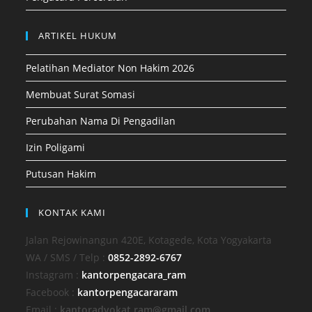
ARTIKEL HUKUM
Pelatihan Mediator Non Hakim 2026
Membuat Surat Somasi
Perubahan Nama Di Pengadilan
Izin Poligami
Putusan Hakim
KONTAK KAMI
Jalan Rejowinangun 420E, Kotagede, Kota Yogyakarta
WA / SMS / Telp :
0852-2892-6767
Instagram :
kantorpengacara_ram
Facebook :
kantorpengacararam
Email :
kantoradvokat.ram@gmail.com