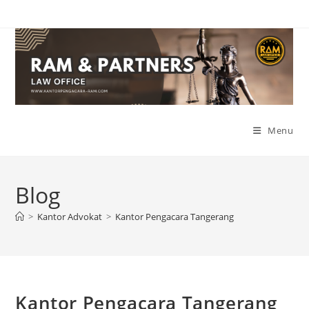
Skip
to
content
Menu
Blog
>
Kantor Advokat
>
Kantor Pengacara Tangerang
Kantor Pengacara Tangerang