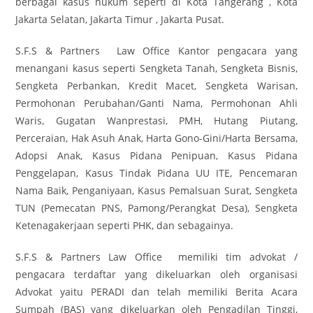
berbagai kasus hukum seperti di Kota Tangerang , Kota
Jakarta Selatan, Jakarta Timur , Jakarta Pusat.
S.F.S & Partners Law Office Kantor pengacara yang
menangani kasus seperti Sengketa Tanah, Sengketa Bisnis,
Sengketa Perbankan, Kredit Macet, Sengketa Warisan,
Permohonan Perubahan/Ganti Nama, Permohonan Ahli
Waris, Gugatan Wanprestasi, PMH, Hutang Piutang,
Perceraian, Hak Asuh Anak, Harta Gono-Gini/Harta Bersama,
Adopsi Anak, Kasus Pidana Penipuan, Kasus Pidana
Penggelapan, Kasus Tindak Pidana UU ITE, Pencemaran
Nama Baik, Penganiyaan, Kasus Pemalsuan Surat, Sengketa
TUN (Pemecatan PNS, Pamong/Perangkat Desa), Sengketa
Ketenagakerjaan seperti PHK, dan sebagainya.
S.F.S & Partners Law Office memiliki tim advokat /
pengacara terdaftar yang dikeluarkan oleh organisasi
Advokat yaitu PERADI dan telah memiliki Berita Acara
Sumpah (BAS) yang dikeluarkan oleh Pengadilan Tinggi,